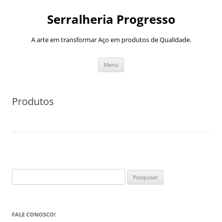
Pular
para
Serralheria Progresso
o
conteúdo
A arte em transformar Aço em produtos de Qualidade.
Menu
Produtos
Pesquisar
por:
FALE CONOSCO!