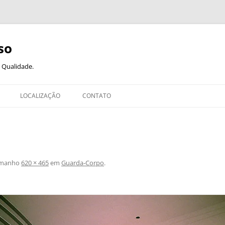
so
 Qualidade.
LOCALIZAÇÃO
CONTATO
AS E COBERTURAS
 GRADES
S
amanho
620 × 465
em
Guarda-Corpo
.
CORPO