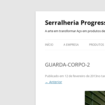
Pular
para
o
Serralheria Progres
conteúdo
A arte em transformar Aço em produtos de
INÍCIO
A EMPRESA
PRODUTOS
ESTRUTUR
GUARDA-CORPO-2
ESCADAS E
CORRIMÃO
Publicado em
12 de fevereiro de 2013
no t
← Anterior
GUARDA-
PORTAS
PORTÕES